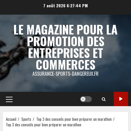
Aller
7 août 2026
6:27:45 PM
au
contenu
LE MAGAZINE POUR LA
PROMOTION DES
ENTREPRISES ET
COMMERCES
ASSURANCE-SPORTS-DANGEREUX.FR
Menu
principal
Accueil
Sports
Top 3 des conseils pour bien préparer un marathon
Top 3 des conseils pour bien préparer un marathon