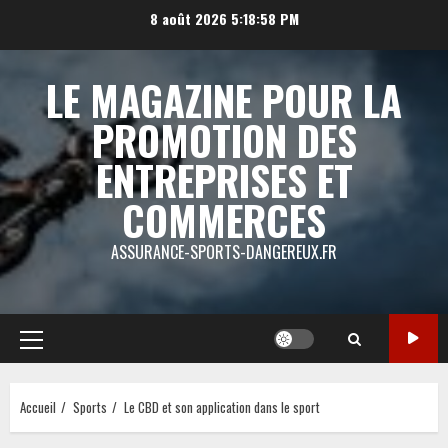
Aller
8 août 2026
5:18:58 PM
au
contenu
LE MAGAZINE POUR LA
PROMOTION DES
ENTREPRISES ET
COMMERCES
ASSURANCE-SPORTS-DANGEREUX.FR
Menu
principal
Accueil
Sports
Le CBD et son application dans le sport