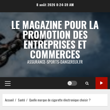
Aller
8 août 2026
8:24:40 AM
au
contenu
LE MAGAZINE POUR LA
PROMOTION DES
ENTREPRISES ET
COMMERCES
ASSURANCE-SPORTS-DANGEREUX.FR
Menu
principal
Accueil
Santé
Quelle marque de cigarette électronique choisir ?