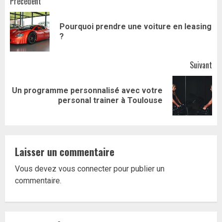
Navigation
Précédent
d’article
Pourquoi prendre une voiture en leasing
Art
?
pr
Suivant
Un programme personnalisé avec votre
Article
personal trainer à Toulouse
suivant:
Laisser un commentaire
Vous devez
vous connecter
pour publier un
commentaire.