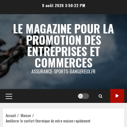
Aller
9 août 2026
3:50:23 PM
au
contenu
LE MAGAZINE POUR LA
PROMOTION DES
ENTREPRISES ET
COMMERCES
ASSURANCE-SPORTS-DANGEREUX.FR
Menu
principal
Accueil
Maison
Améliorer le confort thermique de votre maison rapidement