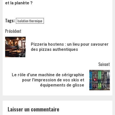
et la planète ?
Tags:
Isolation thermique
Navigation
Précédent
d’article
Pizzeria hostens : un lieu pour savourer
Art
des pizzas authentiques
pr
Suivant
Le rôle d’une machine de sérigraphie
Article
pour l’impression de vos skis et
suivant:
équipements de glisse
Laisser un commentaire