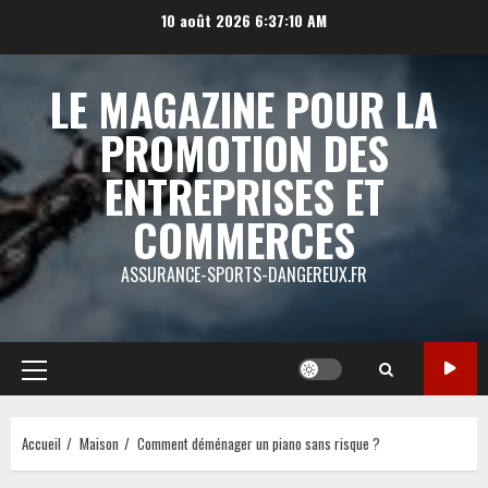
Aller
10 août 2026
6:37:10 AM
au
contenu
LE MAGAZINE POUR LA
PROMOTION DES
ENTREPRISES ET
COMMERCES
ASSURANCE-SPORTS-DANGEREUX.FR
Menu
principal
Accueil
Maison
Comment déménager un piano sans risque ?