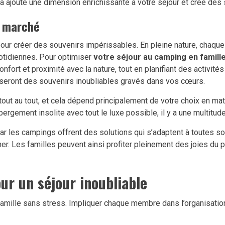
a ajoute une dimension enrichissante à votre séjour et crée des 
u marché
pour créer des souvenirs impérissables. En pleine nature, chaq
uotidiennes. Pour optimiser
votre séjour au camping en famill
nfort et proximité avec la nature, tout en planifiant des activi
isseront des souvenirs inoubliables gravés dans vos cœurs.
out au tout, et cela dépend principalement de votre choix en mat
rgement insolite avec tout le luxe possible, il y a une multitude
car les campings offrent des solutions qui s’adaptent à toutes s
r. Les familles peuvent ainsi profiter pleinement des joies du p
ur un séjour inoubliable
 famille sans stress. Impliquer chaque membre dans l’organisati