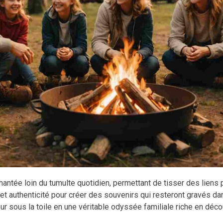
ntée loin du tumulte quotidien, permettant de tisser des liens p
et authenticité pour créer des souvenirs qui resteront gravés da
sous la toile en une véritable odyssée familiale riche en décou