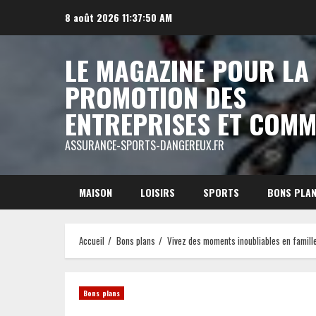
Aller
8 août 2026
11:37:51 AM
au
contenu
LE MAGAZINE POUR LA
PROMOTION DES
ENTREPRISES ET COM
ASSURANCE-SPORTS-DANGEREUX.FR
MAISON
LOISIRS
SPORTS
BONS PLA
Accueil
Bons plans
Vivez des moments inoubliables en famill
Bons plans