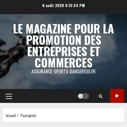
Aller
8 août 2026
6:12:25 PM
au
contenu
LE MAGAZINE POUR LA
PROMOTION DES
ENTREPRISES ET
COMMERCES
ASSURANCE-SPORTS-DANGEREUX.FR
Menu
principal
Accueil
Paysagiste