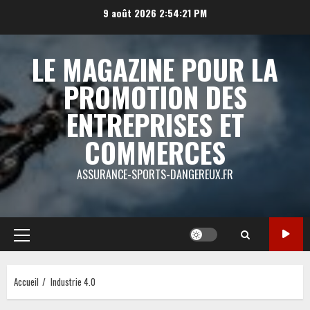
Aller
9 août 2026
2:54:21 PM
au
contenu
LE MAGAZINE POUR LA
PROMOTION DES
ENTREPRISES ET
COMMERCES
ASSURANCE-SPORTS-DANGEREUX.FR
Menu
principal
Accueil
Industrie 4.0