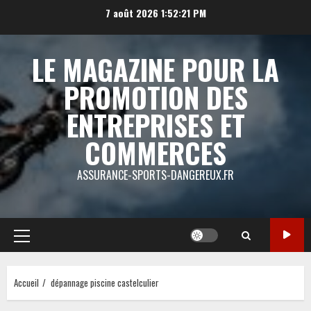
Aller
7 août 2026
1:52:21 PM
au
contenu
LE MAGAZINE POUR LA
PROMOTION DES
ENTREPRISES ET
COMMERCES
ASSURANCE-SPORTS-DANGEREUX.FR
Menu
principal
Accueil
dépannage piscine castelculier