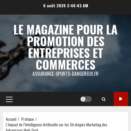
Aller
6 août 2026
2:46:43 AM
au
contenu
LE MAGAZINE POUR LA
PROMOTION DES
ENTREPRISES ET
COMMERCES
ASSURANCE-SPORTS-DANGEREUX.FR
Menu
principal
Accueil
Pratique
L’Impact de l’Intelligence Artificielle sur les Stratégies Marketing des
Entreprises High-Tech