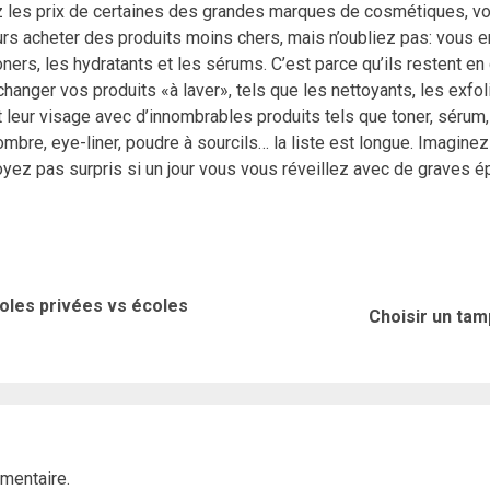
z les prix de certaines des grandes marques de cosmétiques, vo
s acheter des produits moins chers, mais n’oubliez pas: vous en
ners, les hydratants et les sérums. C’est parce qu’ils restent en 
échanger vos produits «à laver», tels que les nettoyants, les exf
eur visage avec d’innombrables produits tels que toner, sérum, hy
ombre, eye-liner, poudre à sourcils… la liste est longue. Imagin
oyez pas surpris si un jour vous vous réveillez avec de graves é
coles privées vs écoles
Article
Article
Choisir un tam
précédent:
suivant:
mentaire.