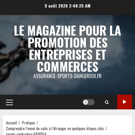
Aller
9 août 2026
2:48:25 AM
au
contenu
LE MAGAZINE POUR LA
PROMOTION DES
ENTREPRISES ET
COMMERCES
ASSURANCE-SPORTS-DANGEREUX.FR
Menu
principal
Accueil
Pratique
Comprendre l’envoi de colis à l’étranger en quelques étapes clés
pexels-yankrukov-6818154