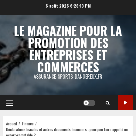
Aller
6 août 2026
6:28:14 PM
au
contenu
LE MAGAZINE POUR LA
PROMOTION DES
ENTREPRISES ET
COMMERCES
ASSURANCE-SPORTS-DANGEREUX.FR
Menu
principal
Accueil
Finance
Déclarations fiscales et autres documents financiers : pourquoi faire appel à un
expert-comptable ?