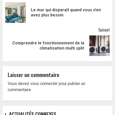
d’article
Le mur qui disparaît quand vous n’en
Art
avez plus besoin
pr
Suivant
Comprendre le fonctionnement de la
Article
climatisation multi split
suivant:
Laisser un commentaire
Vous devez
vous connecter
pour publier un
commentaire.
ACTUALITÉS CONNEXES