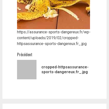
https://assurance-sports-dangereux.fr/wp-
content/uploads/2019/02/cropped-
httpsassurance-sports-dangereux.fr_.jpg
Navigation
Précédent
d’article
cropped-httpsassurance-
Article
sports-dangereux.fr_.jpg
précédent