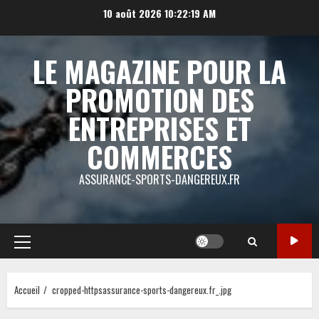
Aller
10 août 2026
10:22:19 AM
au
contenu
LE MAGAZINE POUR LA
PROMOTION DES
ENTREPRISES ET
COMMERCES
ASSURANCE-SPORTS-DANGEREUX.FR
Menu
principal
Accueil
cropped-httpsassurance-sports-dangereux.fr_.jpg