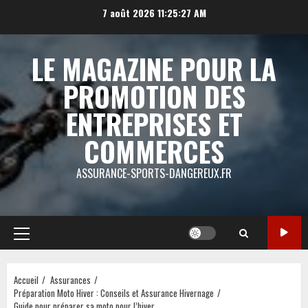
Aller
7 août 2026
11:25:27 AM
au
contenu
LE MAGAZINE POUR LA
PROMOTION DES
ENTREPRISES ET
COMMERCES
ASSURANCE-SPORTS-DANGEREUX.FR
Menu
principal
Accueil
Assurances
Préparation Moto Hiver : Conseils et Assurance Hivernage
Guide pour préparer sa moto pour l’hiver