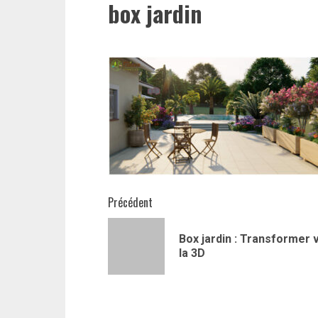
box jardin
Navigation
Précédent
d’article
Box jardin : Transformer 
la 3D