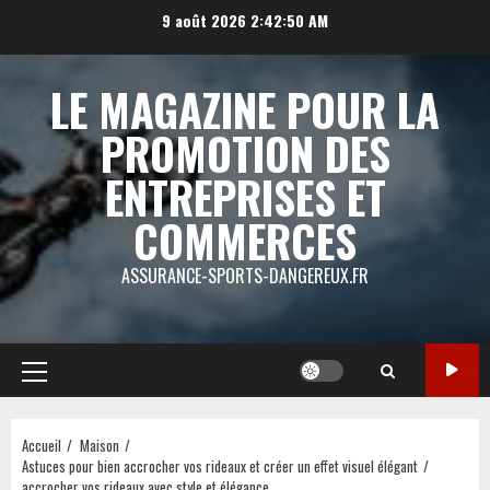
Aller
9 août 2026
2:42:50 AM
au
contenu
LE MAGAZINE POUR LA
PROMOTION DES
ENTREPRISES ET
COMMERCES
ASSURANCE-SPORTS-DANGEREUX.FR
Menu
principal
Accueil
Maison
Astuces pour bien accrocher vos rideaux et créer un effet visuel élégant
accrocher vos rideaux avec style et élégance