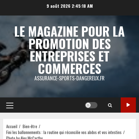
Aller
9 août 2026
2:45:18 AM
au
contenu
LE MAGAZINE POUR LA
PROMOTION DES
ENTREPRISES ET
COMMERCES
ASSURANCE-SPORTS-DANGEREUX.FR
Menu
principal
Accueil
Bien-être
Fini les ballonnements : la routine qui réconcilie vos abdos et vos intestins
Photo by Alex McCarthy