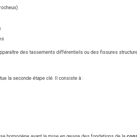
 rocheux)
s
es
apparaître des tassements différentiels ou des fissures structure
tue la seconde étape clé. Il consiste à :
base homogène avant la mise en œuvre des fondations de la
cons