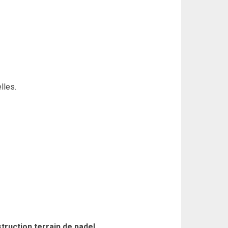
lles.
truction terrain de padel
.