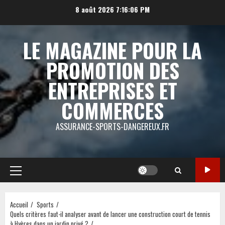
Aller
8 août 2026
7:16:06 PM
au
contenu
LE MAGAZINE POUR LA
PROMOTION DES
ENTREPRISES ET
COMMERCES
ASSURANCE-SPORTS-DANGEREUX.FR
Menu
principal
Accueil
Sports
Quels critères faut-il analyser avant de lancer une construction court de tennis
à Hyères dans un jardin privé ?