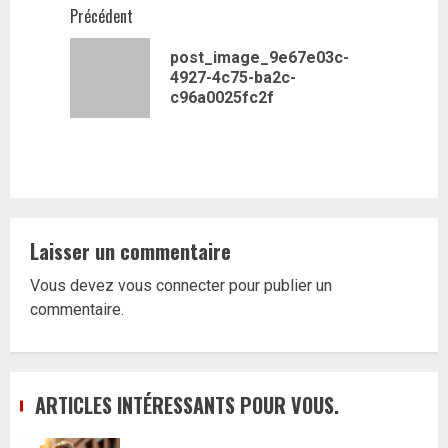
Navigation
Précédent
d’article
post_image_9e67e03c-
Article
4927-4c75-ba2c-
précédent
c96a0025fc2f
Laisser un commentaire
Vous devez
vous connecter
pour publier un
commentaire.
ARTICLES INTÉRESSANTS POUR VOUS.