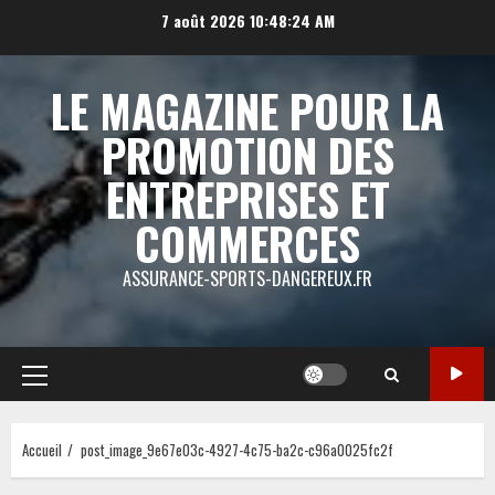
Aller
7 août 2026
10:48:24 AM
au
contenu
LE MAGAZINE POUR LA
PROMOTION DES
ENTREPRISES ET
COMMERCES
ASSURANCE-SPORTS-DANGEREUX.FR
Menu
principal
Accueil
post_image_9e67e03c-4927-4c75-ba2c-c96a0025fc2f