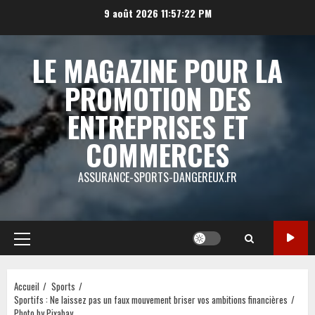
Aller
9 août 2026
11:57:22 PM
au
contenu
LE MAGAZINE POUR LA
PROMOTION DES
ENTREPRISES ET
COMMERCES
ASSURANCE-SPORTS-DANGEREUX.FR
Menu
principal
Accueil
Sports
Sportifs : Ne laissez pas un faux mouvement briser vos ambitions financières
Photo by Pixabay