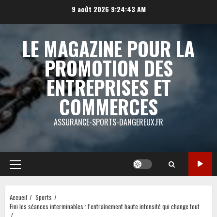
Aller
9 août 2026
9:24:44 AM
au
contenu
LE MAGAZINE POUR LA
PROMOTION DES
ENTREPRISES ET
COMMERCES
ASSURANCE-SPORTS-DANGEREUX.FR
Menu
principal
Accueil
Sports
Fini les séances interminables : l’entraînement haute intensité qui change tout