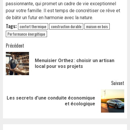
passionnante, qui promet un cadre de vie exceptionnel
pour votre famille. Il est temps de concrétiser ce rêve et
de bâtir un futur en harmonie avec la nature.
Tags:
confort thermique
construction durable
maison en bois
Performance énergétique
Navigation
Précédent
d’article
Menuisier Orthez : choisir un artisan
Art
local pour vos projets
pr
Suivant
Les secrets d’une conduite économique
Article
et écologique
suivant: