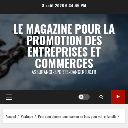
Aller
8 août 2026
6:34:46 PM
au
contenu
LE MAGAZINE POUR LA
PROMOTION DES
ENTREPRISES ET
COMMERCES
ASSURANCE-SPORTS-DANGEREUX.FR
Menu
principal
Accueil
Pratique
Pourquoi choisir une maison en bois pour votre famille ?