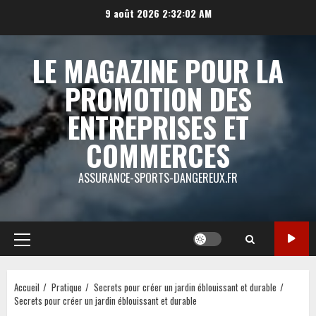
Aller
9 août 2026
2:32:02 AM
au
contenu
LE MAGAZINE POUR LA
PROMOTION DES
ENTREPRISES ET
COMMERCES
ASSURANCE-SPORTS-DANGEREUX.FR
Menu
principal
Accueil
Pratique
Secrets pour créer un jardin éblouissant et durable
Secrets pour créer un jardin éblouissant et durable