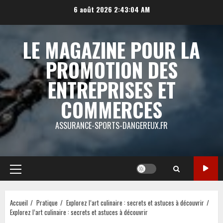
Aller
6 août 2026
2:43:04 AM
au
contenu
LE MAGAZINE POUR LA
PROMOTION DES
ENTREPRISES ET
COMMERCES
ASSURANCE-SPORTS-DANGEREUX.FR
Menu
principal
Accueil
Pratique
Explorez l’art culinaire : secrets et astuces à découvrir
Explorez l’art culinaire : secrets et astuces à découvrir