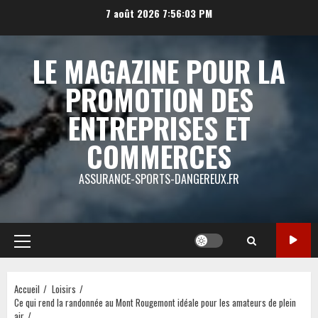
Aller
7 août 2026
7:56:03 PM
au
contenu
LE MAGAZINE POUR LA
PROMOTION DES
ENTREPRISES ET
COMMERCES
ASSURANCE-SPORTS-DANGEREUX.FR
Menu
principal
Accueil
Loisirs
Ce qui rend la randonnée au Mont Rougemont idéale pour les amateurs de plein
air