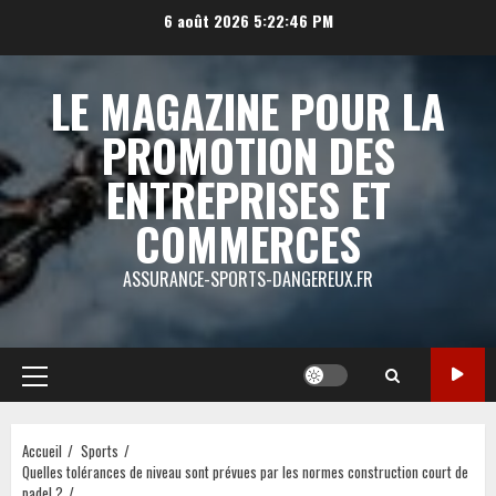
Aller
6 août 2026
5:22:46 PM
au
contenu
LE MAGAZINE POUR LA
PROMOTION DES
ENTREPRISES ET
COMMERCES
ASSURANCE-SPORTS-DANGEREUX.FR
Menu
principal
Accueil
Sports
Quelles tolérances de niveau sont prévues par les normes construction court de
padel ?