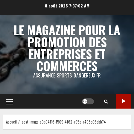
Aller
8 août 2026
7:37:02 AM
au
contenu
LE MAGAZINE POUR LA
PROMOTION DES
ENTREPRISES ET
COMMERCES
ASSURANCE-SPORTS-DANGEREUX.FR
Menu
principal
Accueil
post_image_e0b04f16-f509-4f62-a95b-a498c06ebb74