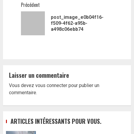
Navigation
Précédent
d’article
post_image_e0b04f16-
Article
f509-4f62-a95b-
précédent
a498c06ebb74
Laisser un commentaire
Vous devez
vous connecter
pour publier un
commentaire.
ARTICLES INTÉRESSANTS POUR VOUS.