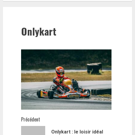
Onlykart
Navigation
Précédent
d’article
Onlykart : le loisir idéal