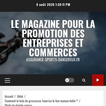
Aller
9 août 2026
1:39:12 PM
au
contenu
LE MAGAZINE POUR LA
PROMOTION DES
ENTREPRISES ET
COMMERCES
ASSURANCE-SPORTS-DANGEREUX.FR
Menu
principal
Accueil
Bébé
Comment le bola de grossesse favorise le lien maman-bébé ?
Photo by davide ragusa