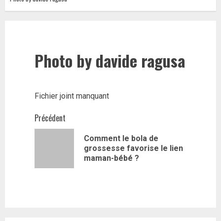
Photo by davide ragusa
Fichier joint manquant
Navigation
Précédent
d’article
Comment le bola de
Article
grossesse favorise le lien
précédent
maman-bébé ?