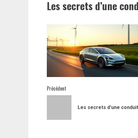
Les secrets d’une con
Navigation
Précédent
d’article
Les secrets d’une condui