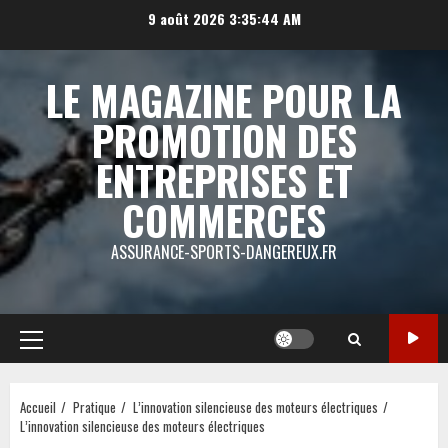
Aller
9 août 2026
3:35:45 AM
au
contenu
LE MAGAZINE POUR LA
PROMOTION DES
ENTREPRISES ET
COMMERCES
ASSURANCE-SPORTS-DANGEREUX.FR
Menu
principal
Accueil
Pratique
L’innovation silencieuse des moteurs électriques
L’innovation silencieuse des moteurs électriques