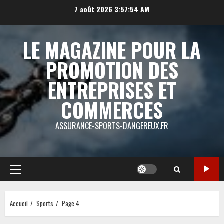
Aller
7 août 2026
3:57:55 AM
au
contenu
LE MAGAZINE POUR LA
PROMOTION DES
ENTREPRISES ET
COMMERCES
ASSURANCE-SPORTS-DANGEREUX.FR
Menu
principal
Accueil
Sports
Page 4