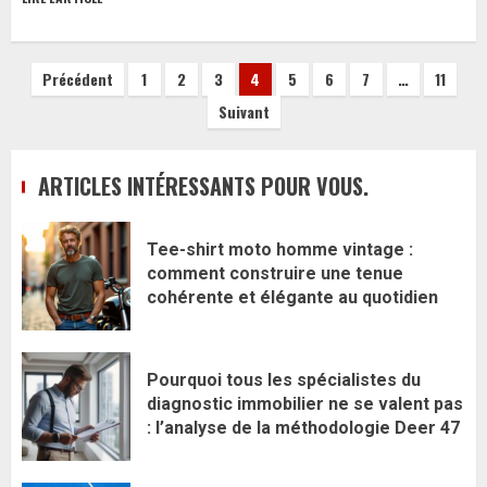
Pagination
Précédent
1
2
3
4
5
6
7
…
11
Suivant
des
publications
ARTICLES INTÉRESSANTS POUR VOUS.
Tee-shirt moto homme vintage :
comment construire une tenue
cohérente et élégante au quotidien
Pourquoi tous les spécialistes du
diagnostic immobilier ne se valent pas
: l’analyse de la méthodologie Deer 47