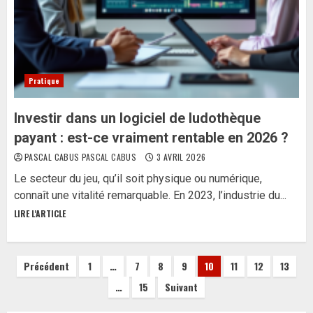
Pratique
Investir dans un logiciel de ludothèque
payant : est-ce vraiment rentable en 2026 ?
PASCAL CABUS PASCAL CABUS
3 AVRIL 2026
Le secteur du jeu, qu’il soit physique ou numérique,
connaît une vitalité remarquable. En 2023, l’industrie du...
LIRE L'ARTICLE
Pagination
Précédent
1
…
7
8
9
10
11
12
13
…
15
Suivant
des