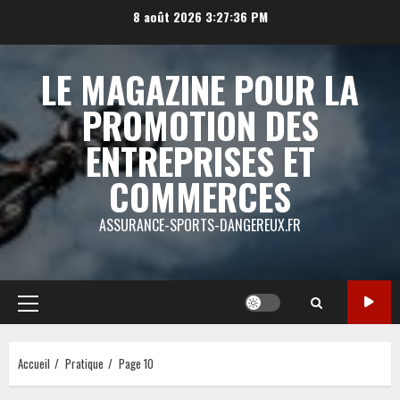
Aller
8 août 2026
3:27:37 PM
au
contenu
LE MAGAZINE POUR LA
PROMOTION DES
ENTREPRISES ET
COMMERCES
ASSURANCE-SPORTS-DANGEREUX.FR
Menu
principal
Accueil
Pratique
Page 10